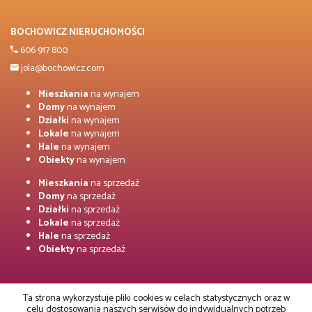
BOCHOWICZ NIERUCHOMOŚCI
606 917 800
jola@bochowicz.com
Mieszkania
na wynajem
Domy
na wynajem
Działki
na wynajem
Lokale
na wynajem
Hale
na wynajem
Obiekty
na wynajem
Mieszkania
na sprzedaż
Domy
na sprzedaż
Działki
na sprzedaż
Lokale
na sprzedaż
Hale
na sprzedaż
Obiekty
na sprzedaż
Ta strona wykorzystuje pliki cookies w celach statystycznych oraz w
Strona główna
Kup
Sprzedaj
Kontakt
celu dostosowania naszych serwisów do indywidualnych potrzeb