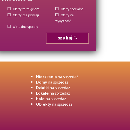
Oferty ze zdjęciem
Oferty specjalne
Oferty bez prowizji
Oferty na
wyłączność
wirtualne spacery
szukaj
Mieszkania
na sprzedaż
Domy
na sprzedaż
Działki
na sprzedaż
Lokale
na sprzedaż
Hale
na sprzedaż
Obiekty
na sprzedaż