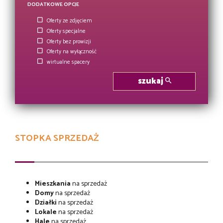
DODATKOWE OPCJE
Oferty ze zdjęciem
Oferty specjalne
Oferty bez prowizji
Oferty na wyłączność
wirtualne spacery
szukaj
STOPKA SPRZEDAŻ
Mieszkania
na sprzedaż
Domy
na sprzedaż
Działki
na sprzedaż
Lokale
na sprzedaż
Hale
na sprzedaż